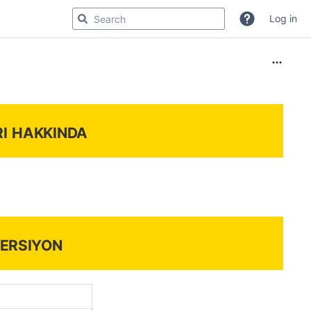
Log in
ı hakkında
ersiyon