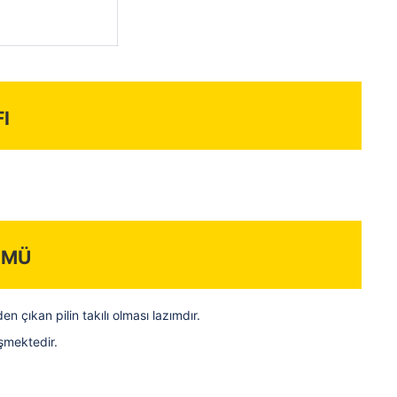
i
ümü
en çıkan pilin takılı olması lazımdır.
ğişmektedir.