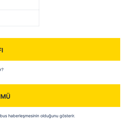
i
r?
ümü
dbus haberleşmesinin olduğunu gösterir.