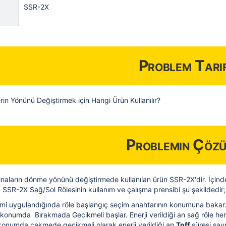
SSR-2X
Problem Tarif
rin Yönünü Değiştirmek için Hangi Ürün Kullanılır?
Problemin Çöz
naların dönme yönünü değiştirmede kullanılan ürün SSR-2X'dir. İçin
ar. SSR-2X Sağ/Sol Rölesinin kullanım ve çalışma prensibi şu şekildedir;
limi uygulandığında röle başlangıç seçim anahtarının konumuna bakar.
i konumda Bırakmada Gecikmeli başlar. Enerji verildiği an sağ röle 
 konumda çekmede gecikmeli olarak enerji verildiği an
Toff
süresi say