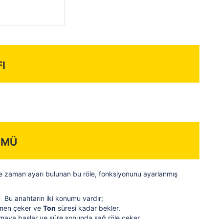
i
ümü
de zaman ayarı bulunan bu röle, fonksiyonunu ayarlanmış
 Bu anahtarın iki konumu vardır;
hemen çeker ve
Ton
süresi kadar bekler.
maya başlar ve süre sonunda sağ röle çeker.