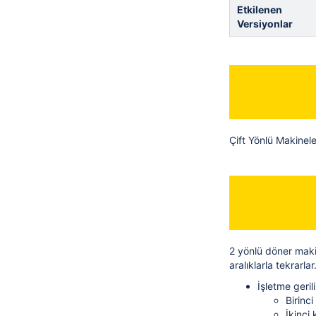
Etkilenen
Versiyonlar
Çift Yönlü Makinele
2 yönlü döner maki
aralıklarla tekrarl
İşletme geri
Birinc
İkinci