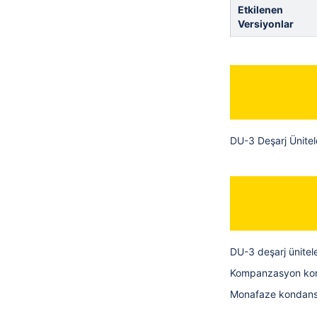
Etkilenen
Versiyonlar
DU-3 Deşarj Üniteler
DU-3 deşarj ünitel
Kompanzasyon kond
Monafaze kondansatö