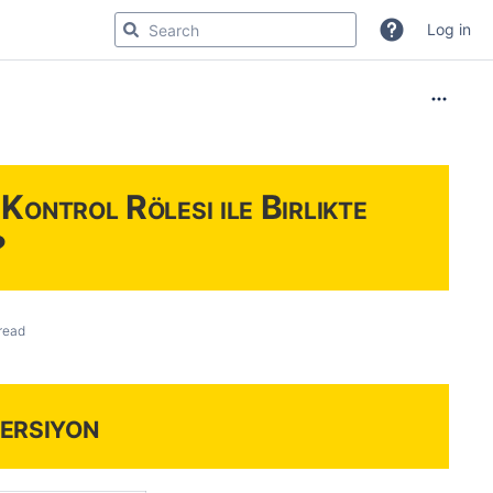
Log in
ontrol Rölesi ile Birlikte
?
read
ersiyon