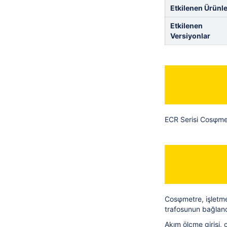
Etkilenen Ürünle
Etkilenen
Versiyonlar
ECR Serisi Cosφmetre
Cosφmetre, işletme
trafosunun bağland
Akım ölçme girişi,