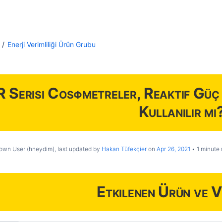
Enerji Verimliliği Ürün Grubu
 Serisi Cosφmetreler, Reaktif Güç K
Kullanılır mı
own User (hneydim)
, last updated by
Hakan Tüfekçier
on
Apr 26, 2021
1 minute 
Etkilenen Ürün ve V