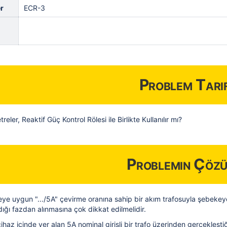
r
ECR-3
Problem Tarif
ler, Reaktif Güç Kontrol Rölesi ile Birlikte Kullanılır mı?
Problemin Çöz
ye uygun ".../5A" çevirme oranına sahip bir akım trafosuyla şebekeye 
ığı fazdan alınmasına çok dikkat edilmelidir.
 cihaz içinde yer alan 5A nominal girişli bir trafo üzerinden gerçekle