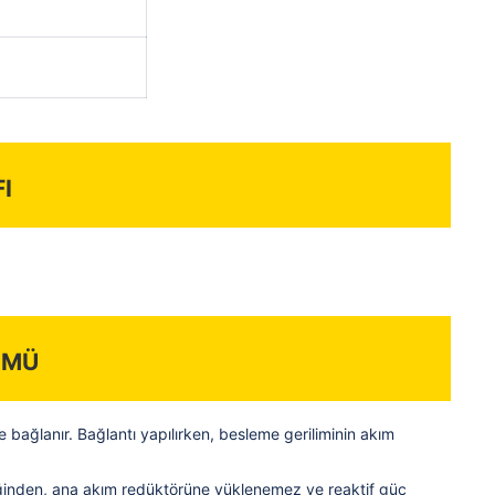
i
ümü
bağlanır. Bağlantı yapılırken, besleme geriliminin akım
ştiğinden, ana akım redüktörüne yüklenemez ve reaktif güç