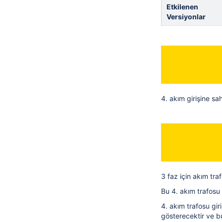
Etkilenen
Versiyonlar
4. akım girişine sa
3 faz için akım tra
Bu 4. akım trafosu g
4. akım trafosu gir
gösterecektir ve b