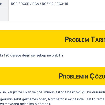
r
RGP / RGSR / RGA / RG3-12 / RG3-15
Problem Tarif
rkı 120 derece değil ise, sebep ne olabilir?
Problemin Çöz
sık sık karşımıza çıkan ve çözümünün aslında basit olduğu bir durumdu
 gerilimin sabit gelmemesinden, Nötr hattının ek halinde uzatılıp tem
ı meydana gelebilen bir hatadır.