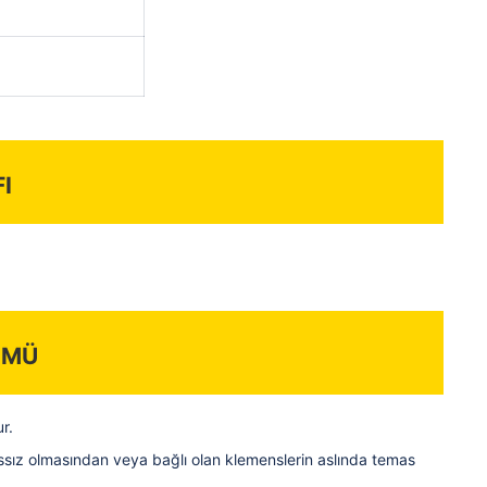
i
ümü
r.
assız olmasından veya bağlı olan klemenslerin aslında temas