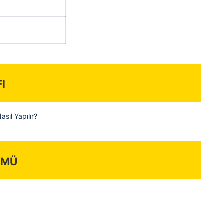
i
sıl Yapılır?
ümü