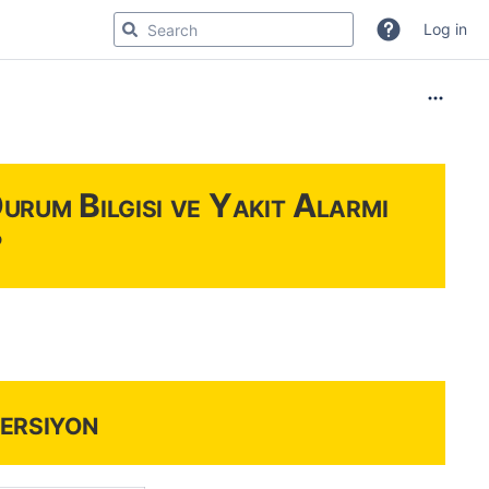
Log in
urum Bilgisi ve Yakıt Alarmı
?
ersiyon